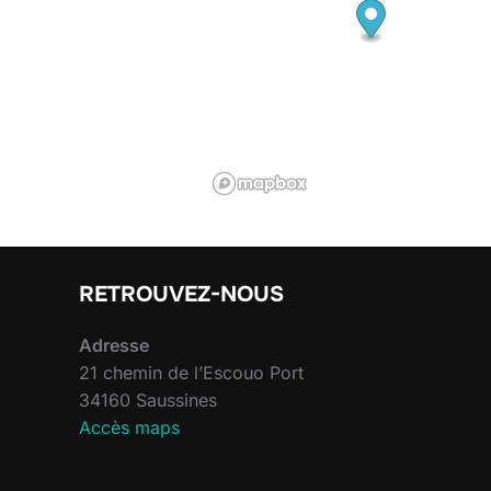
RETROUVEZ-NOUS
Adresse
21 chemin de l’Escouo Port
34160 Saussines
Accès maps