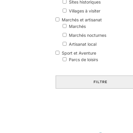
Sites historiques
Villages à visiter
Marchés et artisanat
Marchés
Marchés nocturnes
Artisanat local
Sport et Aventure
Parcs de loisirs
Vélo / VTT
Canoë / Paddle
FILTRE
Aventure
Restaurants & Gourmandise
Bonnes adresses
Producteurs locaux
Caves et dégustations