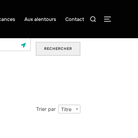
Rechercher :
cances
Aux alentours
Contact
PERMUTER
RECHERCHER
Trier par
Titre