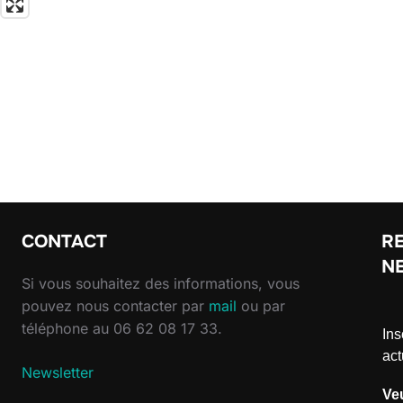
CONTACT
RE
N
Si vous souhaitez des informations, vous
pouvez nous contacter par
mail
ou par
téléphone au 06 62 08 17 33.
Ins
act
Newsletter
Ve