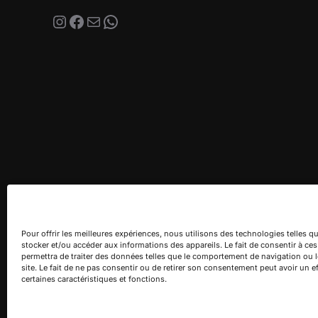
Instagram
Facebook
E-mail
WhatsApp
Pour offrir les meilleures expériences, nous utilisons des technologies telles q
stocker et/ou accéder aux informations des appareils. Le fait de consentir à c
permettra de traiter des données telles que le comportement de navigation ou l
site. Le fait de ne pas consentir ou de retirer son consentement peut avoir un ef
certaines caractéristiques et fonctions.
Politique de confidentialité
Copyright © 2026 Villa Jema