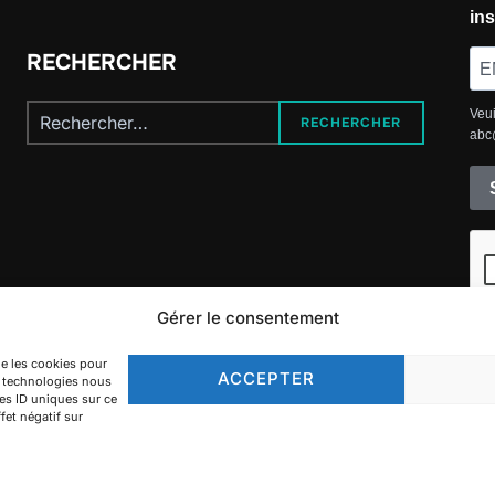
ins
RECHERCHER
Recherche
Veui
RECHERCHER
abc
pour :
Gérer le consentement
ue les cookies pour
ACCEPTER
es technologies nous
es ID uniques sur ce
fet négatif sur