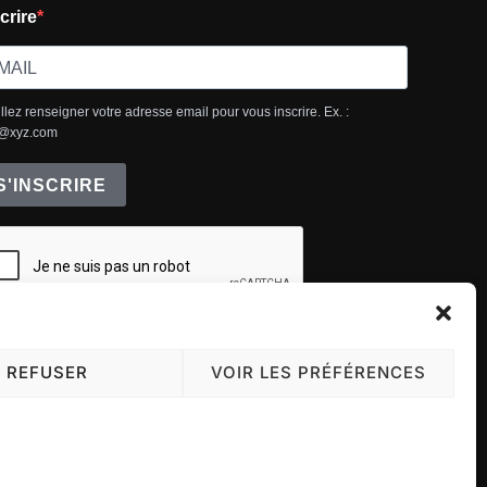
crire
llez renseigner votre adresse email pour vous inscrire. Ex. :
@xyz.com
S'INSCRIRE
REFUSER
VOIR LES PRÉFÉRENCES
Inspiro Theme
par
WPZOOM