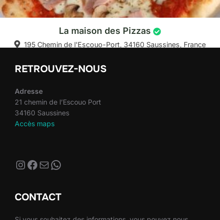
La maison des Pizzas
195 Chemin de l'Escouo-Port, 34160 Saussines, France
RETROUVEZ-NOUS
Adresse
21 chemin de l’Escouo Port
34160 Saussines
Accès maps
Instagram
Facebook
E-mail
WhatsApp
CONTACT
Si vous souhaitez des informations, vous pouvez nous