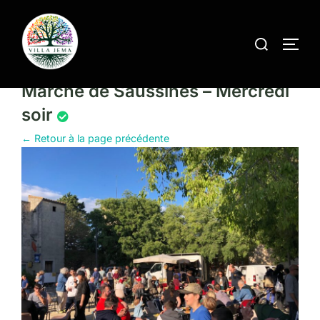
Aller
au
Rechercher :
contenu
PERM
Marché de Saussines – Mercredi
soir
← Retour à la page précédente