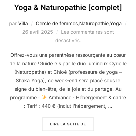
Yoga & Naturopathie [complet]
par
Villa
Cercle de femmes
,
Naturopathie
,
Yoga
Publié
26 avril 2025
Les commentaires sont
le
désactivés.
Offrez-vous une parenthèse ressourçante au cœur
de la nature !Guidé.e.s par le duo lumineux Cyrielle
(Naturopathe) et Chloé (professeure de yoga –
Shaka Yoga), ce week-end sera placé sous le
signe du bien-être, de la joie et du partage. Au
programme :
Ambiance : Hébergement & cadre
: Tarif : 440 € (inclut l’hébergement, …
« 10 AU 12 OCTOBRE : 
LIRE LA SUITE DE