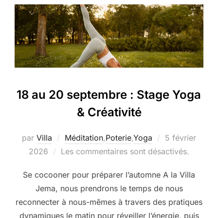
18 au 20 septembre : Stage Yoga
& Créativité
Publié
par
Villa
Méditation
,
Poterie
,
Yoga
5 février
le
2026
Les commentaires sont désactivés.
Se cocooner pour préparer l’automne A la Villa
Jema, nous prendrons le temps de nous
reconnecter à nous-mêmes à travers des pratiques
dynamiques le matin pour réveiller l’énergie, puis