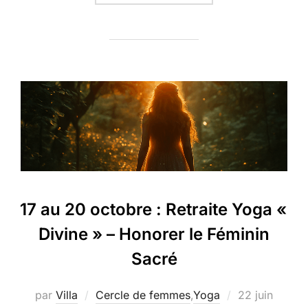
17 au 20 octobre : Retraite Yoga «
Divine » – Honorer le Féminin
Sacré
Publié
par
Villa
Cercle de femmes
,
Yoga
22 juin