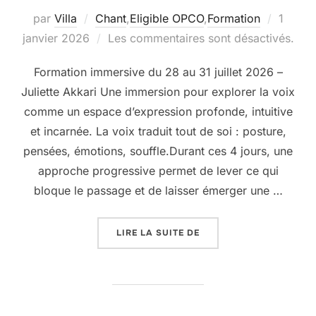
Publié
par
Villa
Chant
,
Eligible OPCO
,
Formation
1
le
janvier 2026
Les commentaires sont désactivés.
Formation immersive du 28 au 31 juillet 2026 –
Juliette Akkari Une immersion pour explorer la voix
comme un espace d’expression profonde, intuitive
et incarnée. La voix traduit tout de soi : posture,
pensées, émotions, souffle.Durant ces 4 jours, une
approche progressive permet de lever ce qui
bloque le passage et de laisser émerger une …
« 28 AU 31 JUILLET : F
LIRE LA SUITE DE