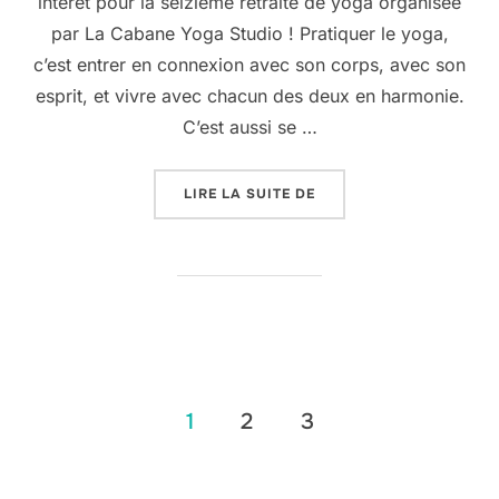
intérêt pour la seizième retraite de yoga organisée
par La Cabane Yoga Studio ! Pratiquer le yoga,
c’est entrer en connexion avec son corps, avec son
esprit, et vivre avec chacun des deux en harmonie.
C’est aussi se …
« 4 AU 7 JUILLET : RET
LIRE LA SUITE DE
Pagination
1
2
3
des