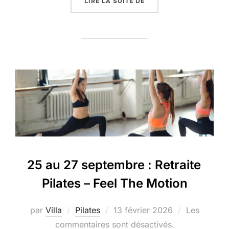
« 2 AU 4 OCTOBRE : WE
LIRE LA SUITE DE
25 au 27 septembre : Retraite
Pilates – Feel The Motion
Publié
par
Villa
Pilates
13 février 2026
Les
le
commentaires sont désactivés.