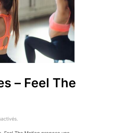
es – Feel The
activés.