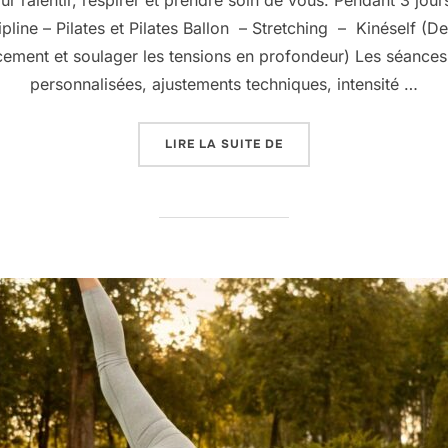
r ralentir, respirer et prendre soin de vous. Pendant 3 jou
pline – Pilates et Pilates Ballon – Stretching – Kinéself (De
lacement et soulager les tensions en profondeur) Les séance
personnalisées, ajustements techniques, intensité …
« 25 AU 27 SEPTEMBRE :
LIRE LA SUITE DE