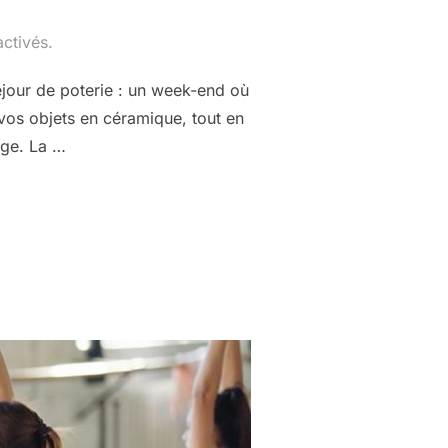
ctivés.
séjour de poterie : un week-end où
 vos objets en céramique, tout en
age. La …
EK-END POTERIE »