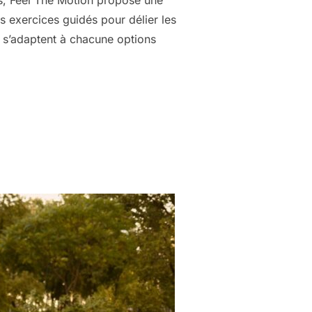
rs, Feel The Motion propose une
s exercices guidés pour délier les
s s’adaptent à chacune options
 RETRAITE PILATES – FEEL THE MOTION »