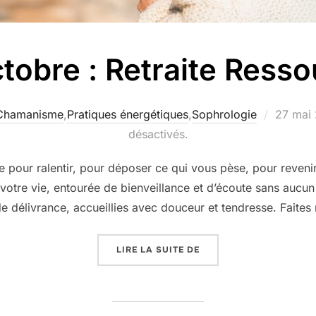
ctobre : Retraite Res
Publié
Chamanisme
,
Pratiques énergétiques
,
Sophrologie
27 mai
le
désactivés.
our ralentir, pour déposer ce qui vous pèse, pour revenir
otre vie, entourée de bienveillance et d’écoute sans aucun 
e délivrance, accueillies avec douceur et tendresse. Faites 
« 9 AU 11 OCTOBRE : R
LIRE LA SUITE DE