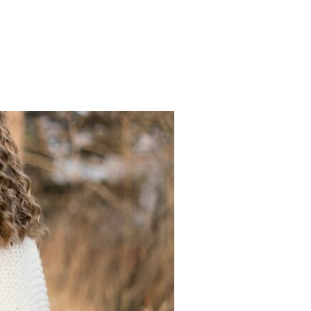
RETRAITE YOGA « DIVINE » – HONORER LE FÉMININ SACRÉ »