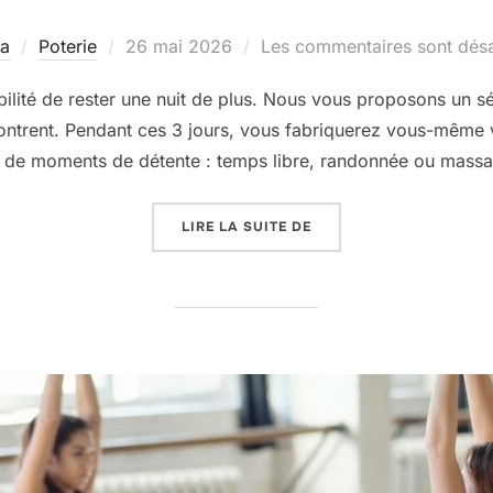
Publié
la
Poterie
26 mai 2026
Les commentaires sont désa
le
ibilité de rester une nuit de plus. Nous vous proposons un 
ncontrent. Pendant ces 3 jours, vous fabriquerez vous-même
t de moments de détente : temps libre, randonnée ou mass
« 2 AU 4 OCTOBRE : WE
LIRE LA SUITE DE