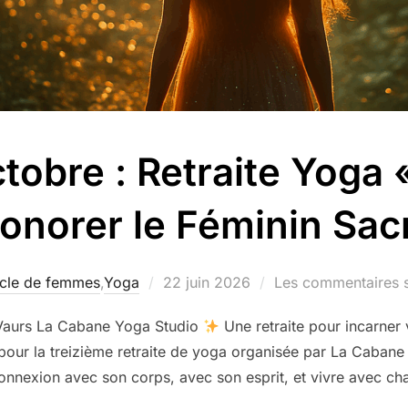
tobre : Retraite Yoga 
onorer le Féminin Sac
Publié
cle de femmes
,
Yoga
22 juin 2026
Les commentaires s
le
 Vaurs La Cabane Yoga Studio
Une retraite pour incarner
 pour la treizième retraite de yoga organisée par La Cabane
 connexion avec son corps, avec son esprit, et vivre avec c