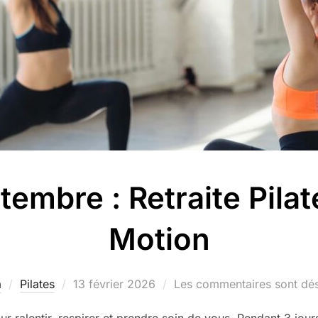
tembre : Retraite Pilat
Motion
Publié
a
Pilates
13 février 2026
Les commentaires sont dés
le