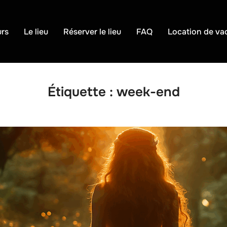
urs
Le lieu
Réserver le lieu
FAQ
Location de va
Étiquette :
week-end