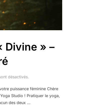
« Divine » –
ré
ont désactivés.
 votre puissance féminine Chère
 Yoga Studio ! Pratiquer le yoga,
hacun des deux …